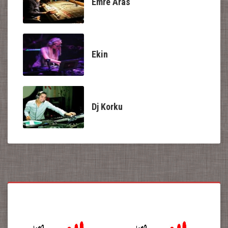
Emre Aras
Ekin
Dj Korku