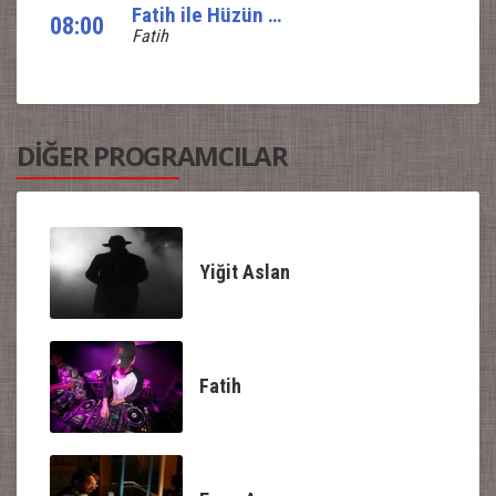
Fatih ile Hüzün ve Yankı
08:00
Fatih
DİĞER PROGRAMCILAR
Yiğit Aslan
Fatih