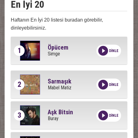
En İyi 20
Haftanın En İyi 20 listesi buradan görebilir,
dinleyebilirsiniz.
Öpücem
1
DİNLE
Simge
Sarmaşık
2
DİNLE
Mabel Matiz
Aşk Bitsin
3
DİNLE
Buray