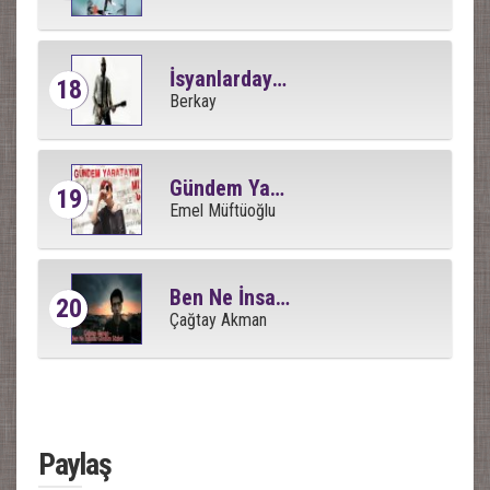
İsyanlardayım
18
Berkay
Gündem Yaratayım Mı
19
Emel Müftüoğlu
Ben Ne İnsanlar Gördüm
20
Çağtay Akman
Paylaş