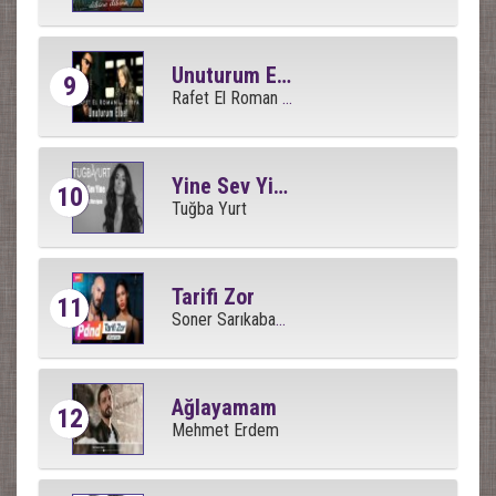
Unuturum Elbet
9
Rafet El Roman Feat Derya
Yine Sev Yine
10
Tuğba Yurt
Tarifi Zor
11
Soner Sarıkabadayı
Ağlayamam
12
Mehmet Erdem