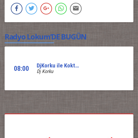
Radyo Lokum’DE BUGÜN
DjKorku ile Koktail Show
08:00
Dj Korku